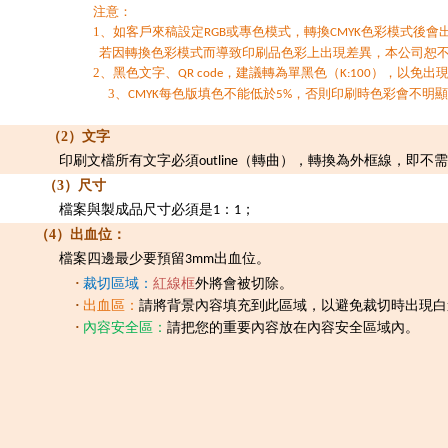
注意：
1、如客戶來稿設定
或專色模式，轉換
色彩模式後會
RGB
CMYK
若因轉換色彩模式而導致印刷品色彩上出現差異，本公司恕
2、黑色文字、
，建議轉為單黑色（
），以免出
QR code
K:100
3
、
每色版填色不能低於
，否則印刷時色彩會不明顯
CMYK
5%
（2）文字
印刷文檔所有文字必須
（轉曲），轉換為外框線，即不需
outline
（3）尺寸
檔案與製成品尺寸必
須是
：
；
1
1
（4）出血位：
檔案四邊最少要預留
出血位。
3mm
·
裁切區域：
紅線框
外將會被切除。
·
出血區：
請將背景內容填充到此區域，以避免裁切時出現白
·
內容安全區：
請把您的重要內容放在內容安全區域內。